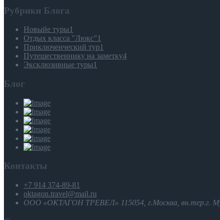
Рубрики Блога
Новыйе туры
1
Отдых класса "Люкс"
1
Приключенческий тур
1
Путешественнику на заметку
4
Эксклюзивные туры
1
Блог
Контакты
+7 914 374-89-81
oktagon.travel@mail.ru
ООО «ОКТАГОН ТРЕВЕЛ» 115054, г.Москва, вн.тер.г. Мун