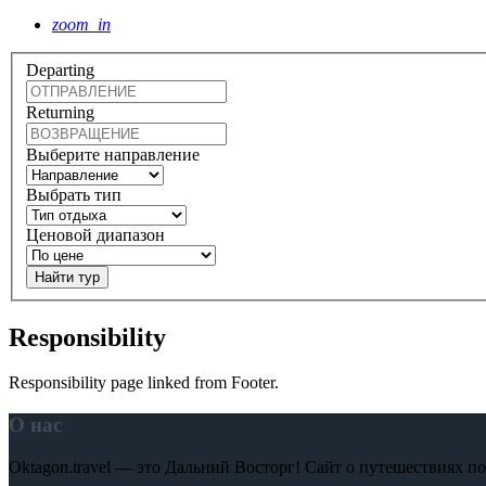
zoom_in
Departing
Returning
Выберите направление
Выбрать тип
Ценовой диапазон
Найти тур
Responsibility
Responsibility page linked from Footer.
О нас
Oktagon.travel — это Дальний Восторг! Сайт о путешествиях 