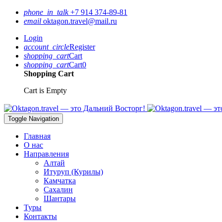
phone_in_talk
+7 914 374-89-81
email
oktagon.travel@mail.ru
Login
account_circle
Register
shopping_cart
Cart
shopping_cart
Cart
0
Shopping Cart
Cart is Empty
Toggle Navigation
Главная
О нас
Направления
Алтай
Итуруп (Курилы)
Камчатка
Сахалин
Шантары
Туры
Контакты