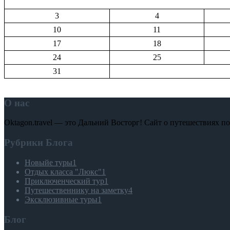
3
4
10
11
17
18
24
25
31
О нас
Oktagon.travel — это Дальний Восторг! Сайт о путешествиях 
Рубрики Блога
Новыйе туры
1
Отдых класса "Люкс"
1
Приключенческий тур
1
Путешественнику на заметку
4
Эксклюзивные туры
1
Блог