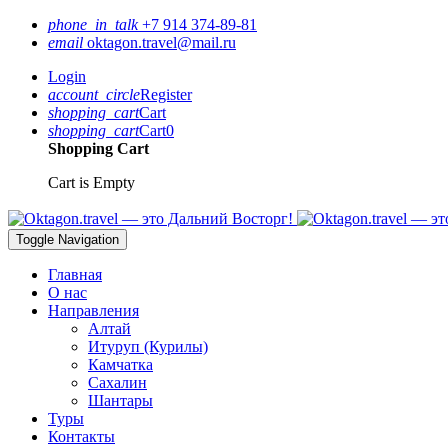
phone_in_talk
+7 914 374-89-81
email
oktagon.travel@mail.ru
Login
account_circle
Register
shopping_cart
Cart
shopping_cart
Cart
0
Shopping Cart
Cart is Empty
Toggle Navigation
Главная
О нас
Направления
Алтай
Итуруп (Курилы)
Камчатка
Сахалин
Шантары
Туры
Контакты