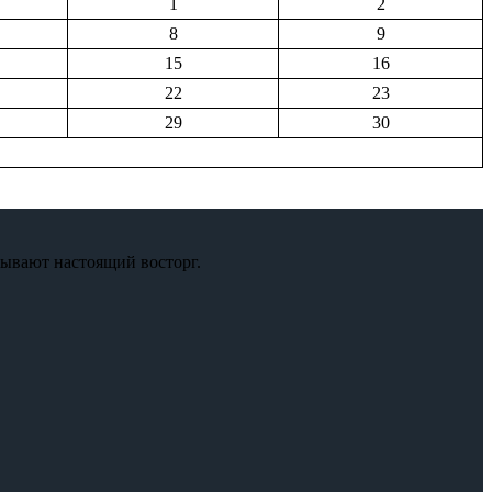
1
2
8
9
15
16
22
23
29
30
зывают настоящий восторг.