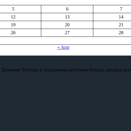
5
6
7
12
13
14
19
20
21
26
27
28
« Апр
по Дальнему Востоку и отдаленным регионам России, которые вы