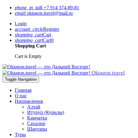
phone_in_talk
+7 914 374-89-81
email
oktagon.travel@mail.ru
Login
account_circle
Register
shopping_cart
Cart
shopping_cart
Cart
0
Shopping Cart
Cart is Empty
Oktagon.travel
Toggle Navigation
Главная
О нас
Направления
Алтай
Итуруп (Курилы)
Камчатка
Сахалин
Шантары
Туры