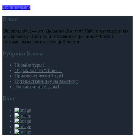
Return to shop
О нас
Oktagon.travel — это Дальний Восторг! Сайт о путешествиях
по Дальнему Востоку и отдаленным регионам России,
которые вызывают настоящий восторг.
Рубрики Блога
Новыйе туры
1
Отдых класса "Люкс"
1
Приключенческий тур
1
Путешественнику на заметку
4
Эксклюзивные туры
1
Блог